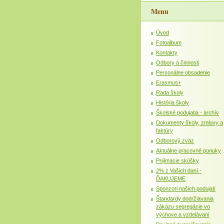
Menu
Úvod
Fotoalbum
Kontakty
Odbory a činnosti
Personálne obsadenie
Erasmus+
Rada školy
História školy
Školské podujatia - archív
Dokumenty školy, zmluvy a
faktúry
Odborový zväz
Aktuálne pracovné ponuky
Prijímacie skúšky
2% z Vašich daní -
ĎAKUJEME
Sponzori našich podujatí
Štandardy dodržiavania
zákazu segregácie vo
výchove a vzdelávaní