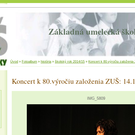
Základná umelecká ško
Úvod
»
Fotoalbum
»
história
»
školský rok 2014/15
»
Koncert k 80.výročiu založenia
Koncert k 80.výročiu založenia ZUŠ: 14.
IMG_5809