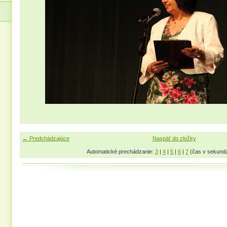
← Predchádzajúce
Naspäť do zložky
Automatické prechádzanie:
3
|
4
|
5
|
6
|
7
(čas v sekund