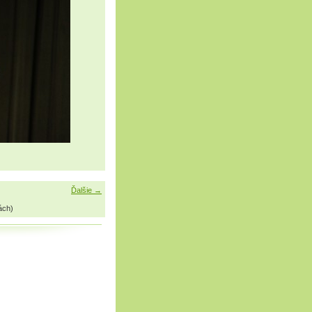
Ďalšie →
ách)