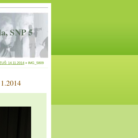
la, SNP 5
 ZUŠ: 14.11.2014
»
IMG_5809
11.2014