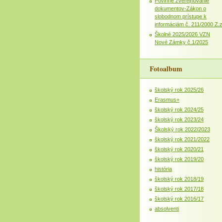
Povinné zverejňovanie
dokumentov-Zákon o
slobodnom prístupe k
informáciám č. 211/2000 Z.
Školné 2025/2026 VZN
Nové Zámky č.1/2025
Fotoalbum
školský rok 2025/26
Erasmus+
školský rok 2024/25
školský rok 2023/24
Školský rok 2022/2023
školský rok 2021/2022
školský rok 2020/21
školský rok 2019/20
história
školský rok 2018/19
školský rok 2017/18
školský rok 2016/17
absolventi