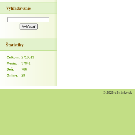
Vyhľadávanie
Štatistiky
Celkom:
2710513
Mesiac:
37041
Deň:
766
Online:
29
© 2026 eStránky.sk