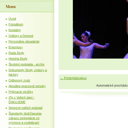
Menu
Úvod
Fotoalbum
Kontakty
Odbory a činnosti
Personálne obsadenie
Erasmus+
Rada školy
História školy
Školské podujatia - archív
Dokumenty školy, zmluvy a
faktúry
← Predchádzajúce
Odborový zväz
Automatické prechádz
Aktuálne pracovné ponuky
Prijímacie skúšky
2% z Vašich daní -
ĎAKUJEME
Sponzori našich podujatí
Štandardy dodržiavania
zákazu segregácie vo
výchove a vzdelávaní