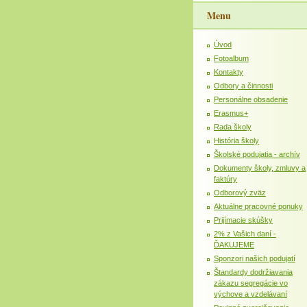
Menu
Úvod
Fotoalbum
Kontakty
Odbory a činnosti
Personálne obsadenie
Erasmus+
Rada školy
História školy
Školské podujatia - archív
Dokumenty školy, zmluvy a
faktúry
Odborový zväz
Aktuálne pracovné ponuky
Prijímacie skúšky
2% z Vašich daní -
ĎAKUJEME
Sponzori našich podujatí
Štandardy dodržiavania
zákazu segregácie vo
výchove a vzdelávaní