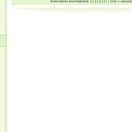
Automatické prechádzanie:
3
|
4
|
5
|
6
|
7
(čas v sekund
z