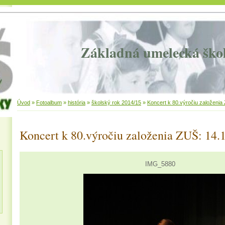
Základná umelecká ško
Úvod
»
Fotoalbum
»
história
»
školský rok 2014/15
»
Koncert k 80.výročiu založenia
Koncert k 80.výročiu založenia ZUŠ: 14.
IMG_5880