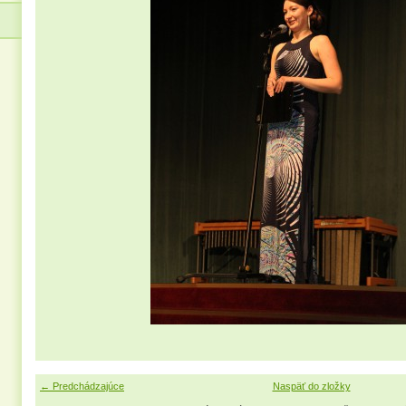
← Predchádzajúce
Naspäť do zložky