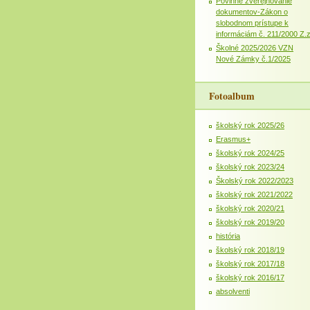
Povinné zverejňovanie
dokumentov-Zákon o
slobodnom prístupe k
informáciám č. 211/2000 Z.
Školné 2025/2026 VZN
Nové Zámky č.1/2025
Fotoalbum
školský rok 2025/26
Erasmus+
školský rok 2024/25
školský rok 2023/24
Školský rok 2022/2023
školský rok 2021/2022
školský rok 2020/21
školský rok 2019/20
história
školský rok 2018/19
školský rok 2017/18
školský rok 2016/17
absolventi