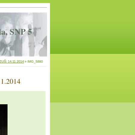
la, SNP 5
 ZUŠ: 14.11.2014
»
IMG_5880
11.2014