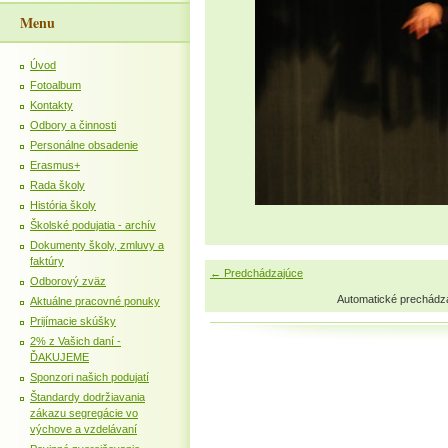
Menu
Úvod
Fotoalbum
Kontakty
Odbory a činnosti
Personálne obsadenie
Erasmus+
Rada školy
História školy
Školské podujatia - archív
Dokumenty školy, zmluvy a
faktúry
← Predchádzajúce
Odborový zväz
Automatické prechádz
Aktuálne pracovné ponuky
Prijímacie skúšky
2% z Vašich daní -
ĎAKUJEME
Sponzori našich podujatí
Štandardy dodržiavania
zákazu segregácie vo
výchove a vzdelávaní