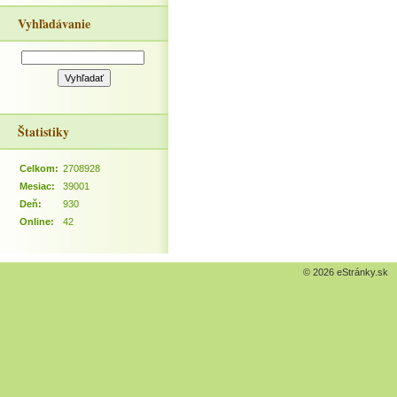
Vyhľadávanie
Štatistiky
Celkom:
2708928
Mesiac:
39001
Deň:
930
Online:
42
© 2026 eStránky.sk