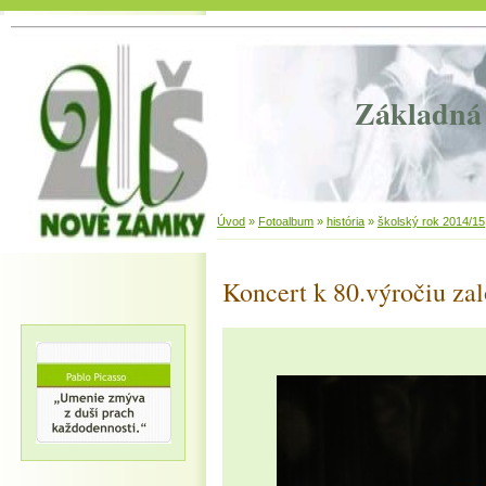
Základná 
Úvod
»
Fotoalbum
»
história
»
školský rok 2014/15
Koncert k 80.výročiu za