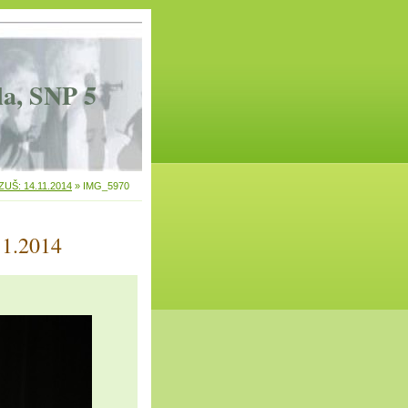
la, SNP 5
 ZUŠ: 14.11.2014
»
IMG_5970
11.2014