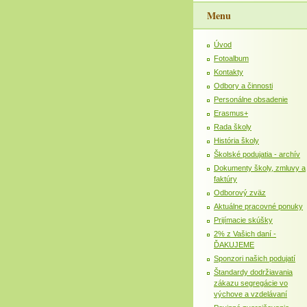
Menu
Úvod
Fotoalbum
Kontakty
Odbory a činnosti
Personálne obsadenie
Erasmus+
Rada školy
História školy
Školské podujatia - archív
Dokumenty školy, zmluvy a
faktúry
Odborový zväz
Aktuálne pracovné ponuky
Prijímacie skúšky
2% z Vašich daní -
ĎAKUJEME
Sponzori našich podujatí
Štandardy dodržiavania
zákazu segregácie vo
výchove a vzdelávaní