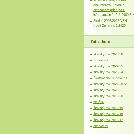
Povinné zverejňovanie
dokumentov-Zákon o
slobodnom prístupe k
informáciám č. 211/2000 Z.
Školné 2025/2026 VZN
Nové Zámky č.1/2025
Fotoalbum
školský rok 2025/26
Erasmus+
školský rok 2024/25
školský rok 2023/24
Školský rok 2022/2023
školský rok 2021/2022
školský rok 2020/21
školský rok 2019/20
história
školský rok 2018/19
školský rok 2017/18
školský rok 2016/17
absolventi