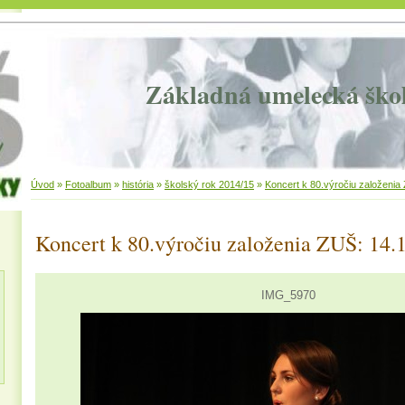
Základná umelecká ško
Úvod
»
Fotoalbum
»
história
»
školský rok 2014/15
»
Koncert k 80.výročiu založenia
Koncert k 80.výročiu založenia ZUŠ: 14.
IMG_5970