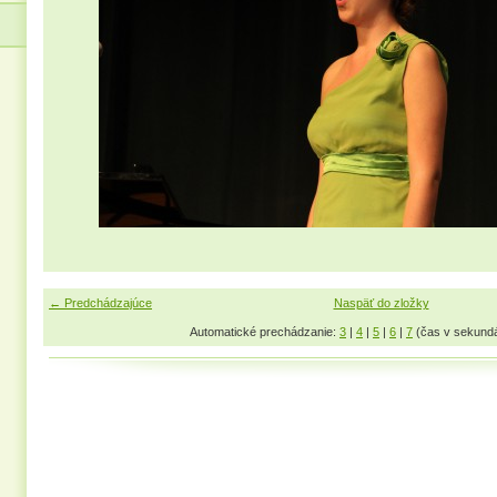
← Predchádzajúce
Naspäť do zložky
Automatické prechádzanie:
3
|
4
|
5
|
6
|
7
(čas v sekund