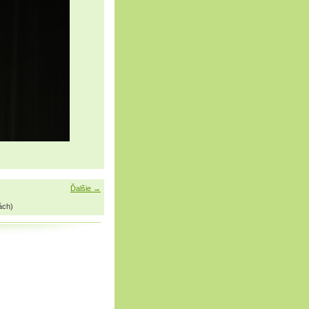
Ďalšie →
ách)