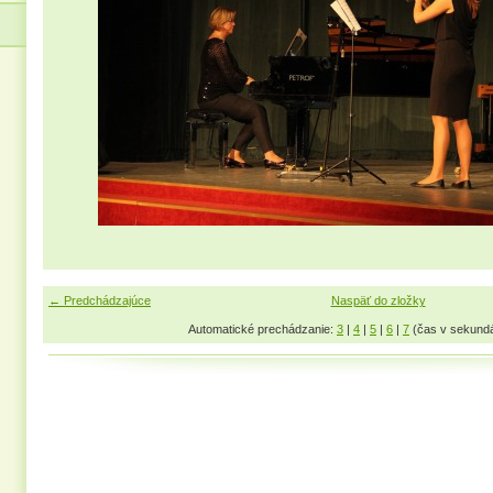
← Predchádzajúce
Naspäť do zložky
Automatické prechádzanie:
3
|
4
|
5
|
6
|
7
(čas v sekund