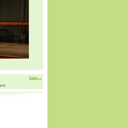
Ďalšie →
ách)