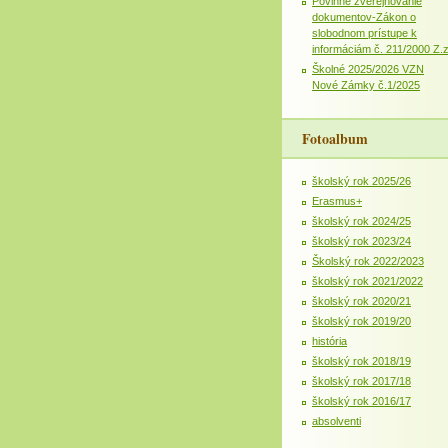
Povinné zverejňovanie
dokumentov-Zákon o
slobodnom prístupe k
informáciám č. 211/2000 Z.
Školné 2025/2026 VZN
Nové Zámky č.1/2025
Fotoalbum
školský rok 2025/26
Erasmus+
školský rok 2024/25
školský rok 2023/24
Školský rok 2022/2023
školský rok 2021/2022
školský rok 2020/21
školský rok 2019/20
história
školský rok 2018/19
školský rok 2017/18
školský rok 2016/17
absolventi