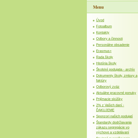
Menu
Úvod
Fotoalbum
Kontakty
Odbory a činnosti
Personálne obsadenie
Erasmus+
Rada školy
História školy
Školské podujatia - archív
Dokumenty školy, zmluvy a
faktúry
Odborový zväz
Aktuálne pracovné ponuky
Prijímacie skúšky
2% z Vašich daní -
ĎAKUJEME
Sponzori našich podujatí
Štandardy dodržiavania
zákazu segregácie vo
výchove a vzdelávaní