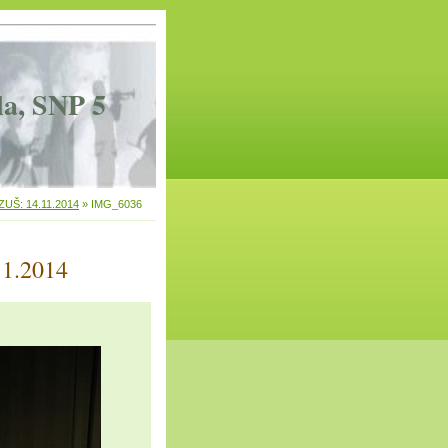
la, SNP 5
 ZUŠ: 14.11.2014
»
IMG_6036
11.2014