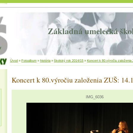
Základná umelecká ško
Úvod
»
Fotoalbum
»
história
»
školský rok 2014/15
»
Koncert k 80.výročiu založenia
Koncert k 80.výročiu založenia ZUŠ: 14.
IMG_6036