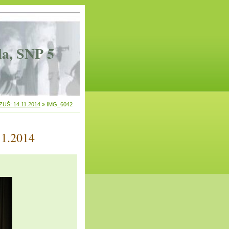
la, SNP 5
 ZUŠ: 14.11.2014
»
IMG_6042
11.2014