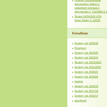
Povinné zverejňovanie
dokumentov-Zákon o
slobodnom prístupe k
informáciám č. 211/2000 Z.
Školné 2025/2026 VZN
Nové Zámky č.1/2025
Fotoalbum
školský rok 2025/26
Erasmus+
školský rok 2024/25
školský rok 2023/24
Školský rok 2022/2023
školský rok 2021/2022
školský rok 2020/21
školský rok 2019/20
história
školský rok 2018/19
školský rok 2017/18
školský rok 2016/17
absolventi