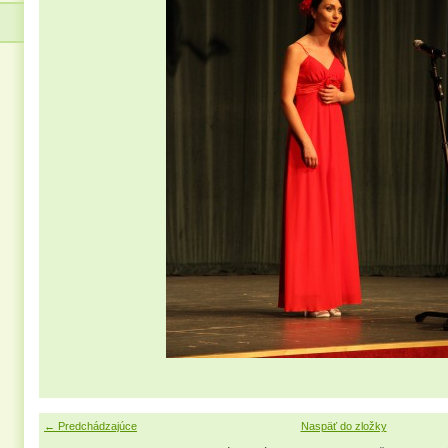
← Predchádzajúce
Naspäť do zložky