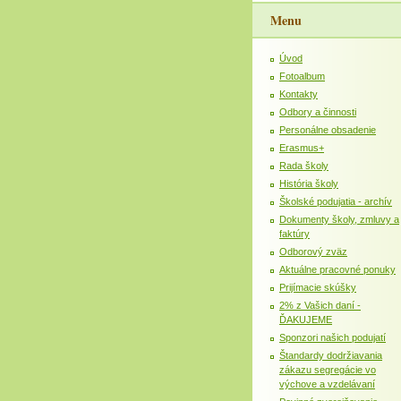
Menu
Úvod
Fotoalbum
Kontakty
Odbory a činnosti
Personálne obsadenie
Erasmus+
Rada školy
História školy
Školské podujatia - archív
Dokumenty školy, zmluvy a
faktúry
Odborový zväz
Aktuálne pracovné ponuky
Prijímacie skúšky
2% z Vašich daní -
ĎAKUJEME
Sponzori našich podujatí
Štandardy dodržiavania
zákazu segregácie vo
výchove a vzdelávaní