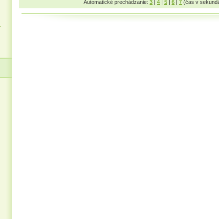
Automatické prechádzanie:
3
|
4
|
5
|
6
|
7
(čas v sekund
z