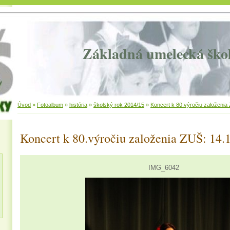
Základná umelecká ško
Úvod
»
Fotoalbum
»
história
»
školský rok 2014/15
»
Koncert k 80.výročiu založenia
Koncert k 80.výročiu založenia ZUŠ: 14.
IMG_6042