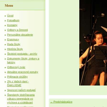
Menu
Úvod
Fotoalbum
Kontakty
Odbory a činnosti
Personálne obsadenie
Erasmus+
Rada školy
História školy
Školské podujatia - archív
Dokumenty školy, zmluvy a
faktúry
Odborový zväz
Aktuálne pracovné ponuky
Prijímacie skúšky
2% z Vašich daní -
ĎAKUJEME
Sponzori našich podujatí
Štandardy dodržiavania
zákazu segregácie vo
← Predchádzajúce
výchove a vzdelávaní