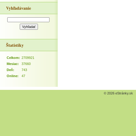
Vyhľadávanie
Štatistiky
Celkom:
2709921
Mesiac:
37660
Deň:
743
Online:
47
© 2026 eStránky.sk