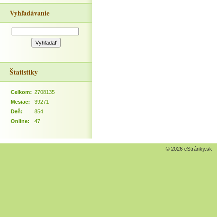
Vyhľadávanie
Štatistiky
Celkom:
2708135
Mesiac:
39271
Deň:
854
Online:
47
© 2026 eStránky.sk