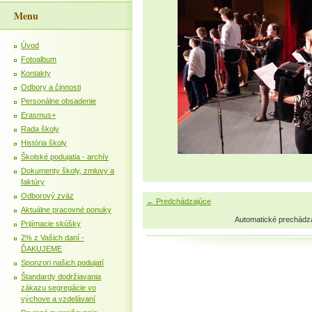
Menu
Úvod
Fotoalbum
Kontakty
Odbory a činnosti
Personálne obsadenie
Erasmus+
Rada školy
História školy
Školské podujatia - archív
Dokumenty školy, zmluvy a
faktúry
Odborový zväz
← Predchádzajúce
Aktuálne pracovné ponuky
Automatické prechádz
Prijímacie skúšky
2% z Vašich daní -
ĎAKUJEME
Sponzori našich podujatí
Štandardy dodržiavania
zákazu segregácie vo
výchove a vzdelávaní