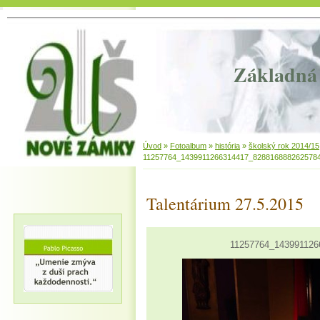
Základná 
Úvod
»
Fotoalbum
»
história
»
školský rok 2014/15
11257764_1439911266314417_828816888262578
Talentárium 27.5.2015
11257764_143991126