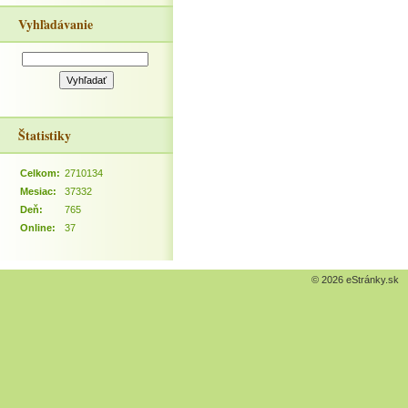
Vyhľadávanie
Štatistiky
Celkom:
2710134
Mesiac:
37332
Deň:
765
Online:
37
© 2026 eStránky.sk