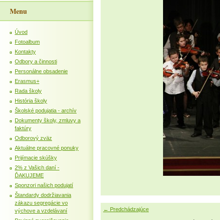
Menu
Úvod
Fotoalbum
Kontakty
Odbory a činnosti
Personálne obsadenie
Erasmus+
Rada školy
História školy
Školské podujatia - archív
Dokumenty školy, zmluvy a
faktúry
Odborový zväz
Aktuálne pracovné ponuky
Prijímacie skúšky
2% z Vašich daní -
ĎAKUJEME
Sponzori našich podujatí
Štandardy dodržiavania
zákazu segregácie vo
← Predchádzajúce
výchove a vzdelávaní