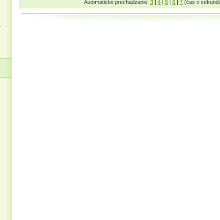
Automatické prechádzanie:
3
|
4
|
5
|
6
|
7
(čas v sekund
z