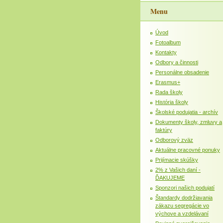
Menu
Úvod
Fotoalbum
Kontakty
Odbory a činnosti
Personálne obsadenie
Erasmus+
Rada školy
História školy
Školské podujatia - archív
Dokumenty školy, zmluvy a
faktúry
Odborový zväz
Aktuálne pracovné ponuky
Prijímacie skúšky
2% z Vašich daní -
ĎAKUJEME
Sponzori našich podujatí
Štandardy dodržiavania
zákazu segregácie vo
výchove a vzdelávaní