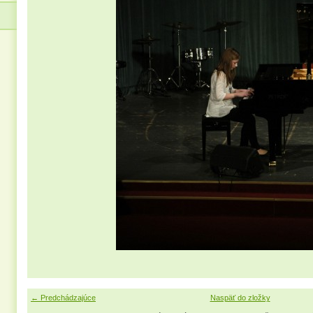
← Predchádzajúce
Naspäť do zložky