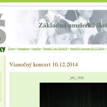
Základná umelecká ško
Úvod
»
Fotoalbum
»
história
»
školský rok 2014/15
»
Vianočný koncert 10.12.2014
»
Vianočný koncert 10.12.2014
_MG_7835