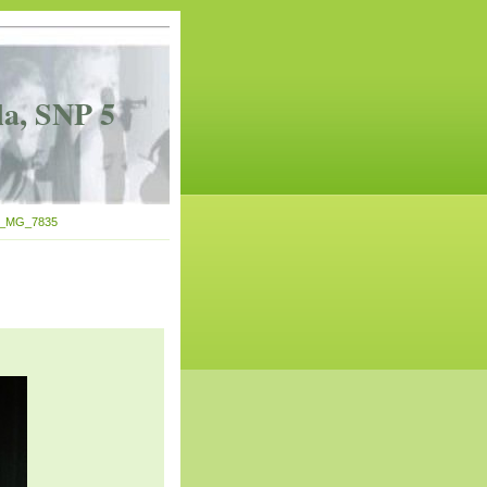
la, SNP 5
_MG_7835