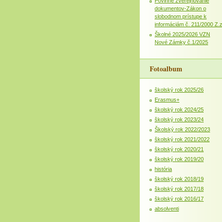
Povinné zverejňovanie
dokumentov-Zákon o
slobodnom prístupe k
informáciám č. 211/2000 Z.
Školné 2025/2026 VZN
Nové Zámky č.1/2025
Fotoalbum
školský rok 2025/26
Erasmus+
školský rok 2024/25
školský rok 2023/24
Školský rok 2022/2023
školský rok 2021/2022
školský rok 2020/21
školský rok 2019/20
história
školský rok 2018/19
školský rok 2017/18
školský rok 2016/17
absolventi