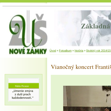
Základná 
Úvod
»
Fotoalbum
»
história
»
školský rok 2014/15
Vianočný koncert Franti