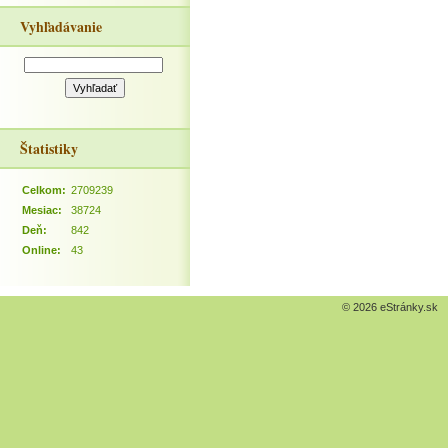
Vyhľadávanie
Štatistiky
Celkom:
2709239
Mesiac:
38724
Deň:
842
Online:
43
© 2026 eStránky.sk