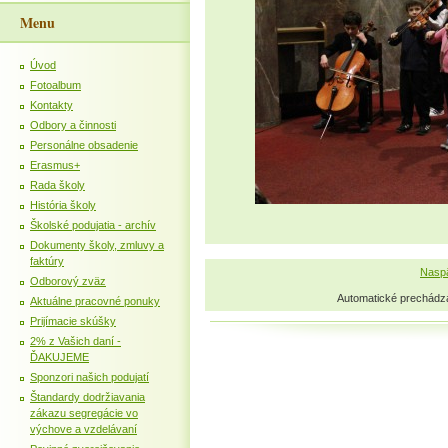
Menu
Úvod
Fotoalbum
Kontakty
Odbory a činnosti
Personálne obsadenie
Erasmus+
Rada školy
História školy
Školské podujatia - archív
Dokumenty školy, zmluvy a
faktúry
Naspä
Odborový zväz
Automatické prechádz
Aktuálne pracovné ponuky
Prijímacie skúšky
2% z Vašich daní -
ĎAKUJEME
Sponzori našich podujatí
Štandardy dodržiavania
zákazu segregácie vo
výchove a vzdelávaní