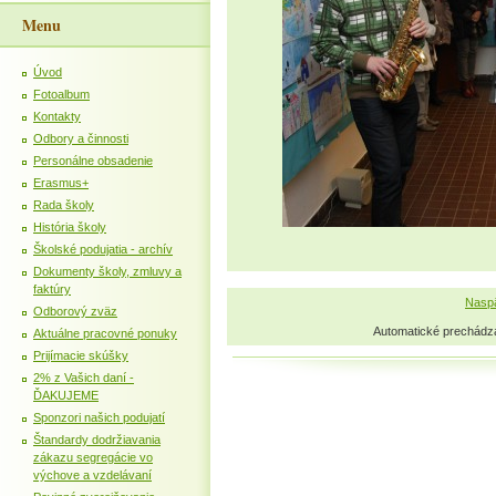
Menu
Úvod
Fotoalbum
Kontakty
Odbory a činnosti
Personálne obsadenie
Erasmus+
Rada školy
História školy
Školské podujatia - archív
Dokumenty školy, zmluvy a
faktúry
Naspä
Odborový zväz
Automatické prechádz
Aktuálne pracovné ponuky
Prijímacie skúšky
2% z Vašich daní -
ĎAKUJEME
Sponzori našich podujatí
Štandardy dodržiavania
zákazu segregácie vo
výchove a vzdelávaní