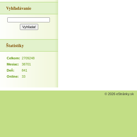
Vyhľadávanie
Štatistiky
Celkom:
2709248
Mesiac:
38701
Deň:
841
Online:
33
© 2026 eStránky.sk