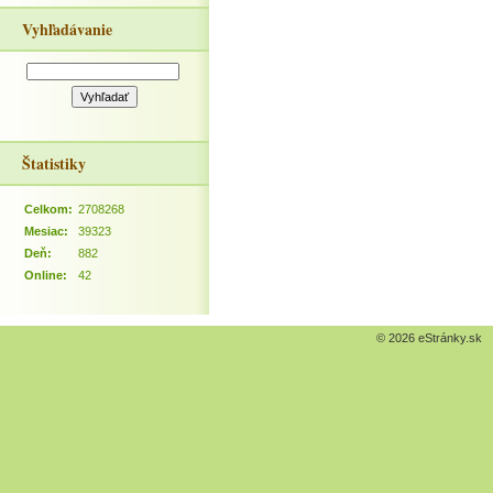
Vyhľadávanie
Štatistiky
Celkom:
2708268
Mesiac:
39323
Deň:
882
Online:
42
© 2026 eStránky.sk