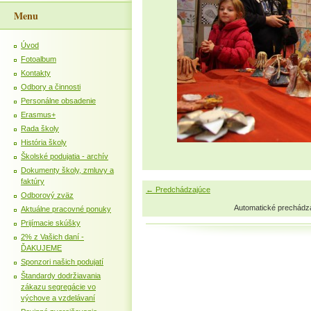
Menu
Úvod
Fotoalbum
Kontakty
Odbory a činnosti
Personálne obsadenie
Erasmus+
Rada školy
História školy
Školské podujatia - archív
Dokumenty školy, zmluvy a
faktúry
← Predchádzajúce
Odborový zväz
Automatické prechádz
Aktuálne pracovné ponuky
Prijímacie skúšky
2% z Vašich daní -
ĎAKUJEME
Sponzori našich podujatí
Štandardy dodržiavania
zákazu segregácie vo
výchove a vzdelávaní