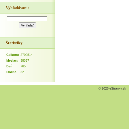
Vyhľadávanie
Štatistiky
Celkom:
2709514
Mesiac:
38337
Deň:
765
Online:
32
© 2026 eStránky.sk