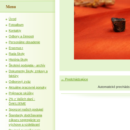
Menu
Úvod
Fotoalbum
Kontakty
Odbory a činnosti
Personálne obsadenie
Erasmus+
Rada školy
História školy
Školské podujatia - archív
Dokumenty školy, zmluvy a
faktúry
← Predchádzajúce
Odborový zväz
Automatické prechádz
Aktuálne pracovné ponuky
Prijímacie skúšky
2% z Vašich daní -
ĎAKUJEME
Sponzori našich podujatí
Štandardy dodržiavania
zákazu segregácie vo
výchove a vzdelávaní