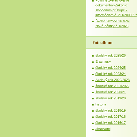
Povinné zverejňovanie
dokumentov-Zákon o
slobodnom prístupe k
informáciám č. 211/2000 Z.
Školné 2025/2026 VZN
Nové Zámky č.1/2025
Fotoalbum
školský rok 2025/26
Erasmus+
školský rok 2024/25
školský rok 2023/24
Školský rok 2022/2023
školský rok 2021/2022
školský rok 2020/21
školský rok 2019/20
história
školský rok 2018/19
školský rok 2017/18
školský rok 2016/17
absolventi