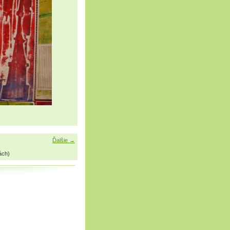
Ďalšie →
ách)