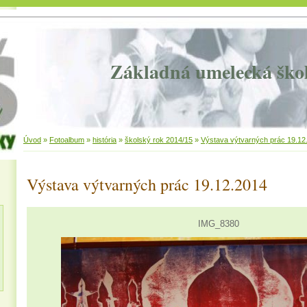
Základná umelecká ško
Úvod
»
Fotoalbum
»
história
»
školský rok 2014/15
»
Výstava výtvarných prác 19.12
Výstava výtvarných prác 19.12.2014
IMG_8380