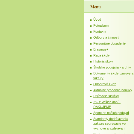
Menu
Úvod
Fotoalbum
Kontakty
Odbory a činnosti
Personálne obsadenie
Erasmus+
Rada školy
História školy
Školské podujatia - archív
Dokumenty školy, zmluvy a
faktúry
Odborový zväz
Aktuálne pracovné ponuky
Prijímacie skúšky
2% z Vašich daní -
ĎAKUJEME
Sponzori našich podujatí
Štandardy dodržiavania
zákazu segregácie vo
výchove a vzdelávaní