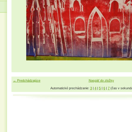
← Predchádzajúce
Naspäť do zložky
Automatické prechádzanie:
3
|
4
|
5
|
6
|
7
(čas v sekund