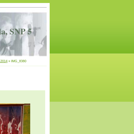
la, SNP 5
.2014
»
IMG_8380