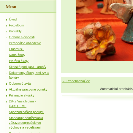
Menu
Úvod
Fotoalbum
Kontakty
Odbory a činnosti
Personálne obsadenie
Erasmus+
Rada školy
História školy
Školské podujatia - archív
Dokumenty školy, zmluvy a
faktúry
← Predchádzajúce
Odborový zväz
Automatické prechádz
Aktuálne pracovné ponuky
Prijímacie skúšky
2% z Vašich daní -
ĎAKUJEME
Sponzori našich podujatí
Štandardy dodržiavania
zákazu segregácie vo
výchove a vzdelávaní