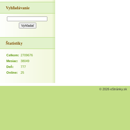
Vyhľadávanie
Štatistiky
Celkom:
2709676
Mesiac:
38049
Deň:
777
Online:
25
© 2026 eStránky.sk