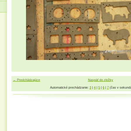
← Predchádzajúce
Naspäť do zložky
Automatické prechádzanie:
3
|
4
|
5
|
6
|
7
(čas v sekund