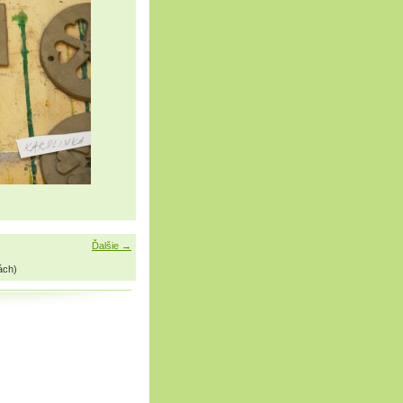
Ďalšie →
ách)