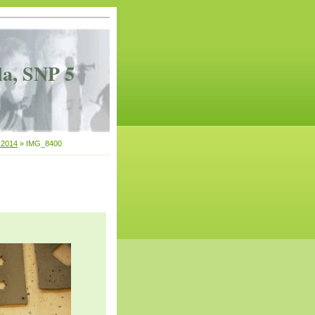
la, SNP 5
.2014
»
IMG_8400