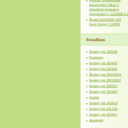
Povinné zverejňovanie
dokumentov-Zákon o
slobodnom prístupe k
informáciám č. 211/2000 Z.
Školné 2025/2026 VZN
Nové Zámky č.1/2025
Fotoalbum
školský rok 2025/26
Erasmus+
školský rok 2024/25
školský rok 2023/24
Školský rok 2022/2023
školský rok 2021/2022
školský rok 2020/21
školský rok 2019/20
história
školský rok 2018/19
školský rok 2017/18
školský rok 2016/17
absolventi