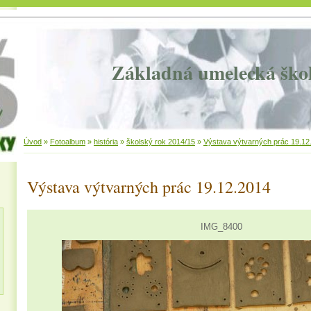
Základná umelecká ško
Úvod
»
Fotoalbum
»
história
»
školský rok 2014/15
»
Výstava výtvarných prác 19.12
Výstava výtvarných prác 19.12.2014
IMG_8400