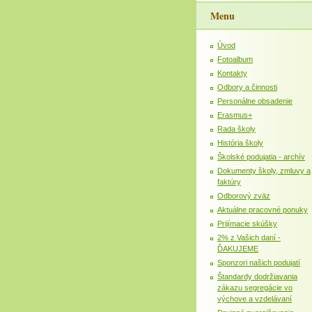
Menu
Úvod
Fotoalbum
Kontakty
Odbory a činnosti
Personálne obsadenie
Erasmus+
Rada školy
História školy
Školské podujatia - archív
Dokumenty školy, zmluvy a
faktúry
Odborový zväz
Aktuálne pracovné ponuky
Prijímacie skúšky
2% z Vašich daní -
ĎAKUJEME
Sponzori našich podujatí
Štandardy dodržiavania
zákazu segregácie vo
výchove a vzdelávaní