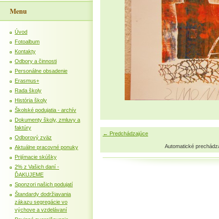
Menu
Úvod
Fotoalbum
Kontakty
Odbory a činnosti
Personálne obsadenie
Erasmus+
Rada školy
História školy
Školské podujatia - archív
Dokumenty školy, zmluvy a
faktúry
← Predchádzajúce
Odborový zväz
Automatické prechádz
Aktuálne pracovné ponuky
Prijímacie skúšky
2% z Vašich daní -
ĎAKUJEME
Sponzori našich podujatí
Štandardy dodržiavania
zákazu segregácie vo
výchove a vzdelávaní