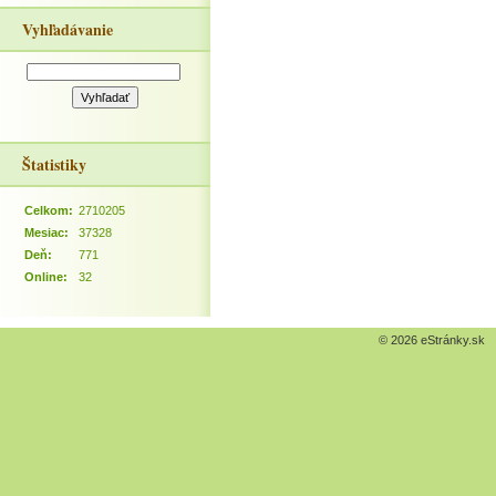
Vyhľadávanie
Štatistiky
Celkom:
2710205
Mesiac:
37328
Deň:
771
Online:
32
© 2026 eStránky.sk