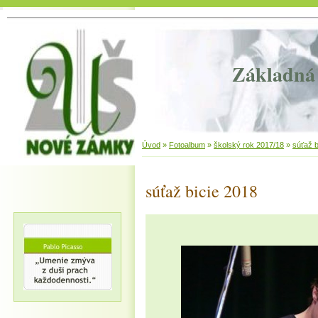
Základná 
Úvod
»
Fotoalbum
»
školský rok 2017/18
»
súťaž b
súťaž bicie 2018