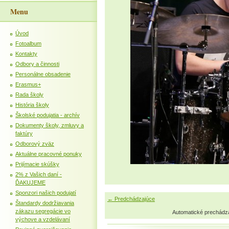
Menu
Úvod
Fotoalbum
Kontakty
Odbory a činnosti
Personálne obsadenie
Erasmus+
Rada školy
História školy
Školské podujatia - archív
Dokumenty školy, zmluvy a
faktúry
Odborový zväz
Aktuálne pracovné ponuky
Prijímacie skúšky
2% z Vašich daní -
ĎAKUJEME
Sponzori našich podujatí
← Predchádzajúce
Štandardy dodržiavania
zákazu segregácie vo
Automatické prechádz
výchove a vzdelávaní