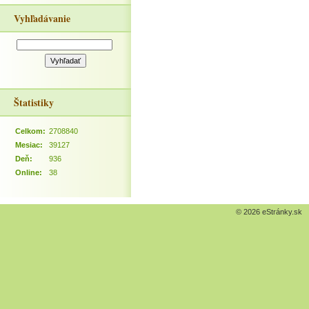
Vyhľadávanie
Štatistiky
Celkom:
2708840
Mesiac:
39127
Deň:
936
Online:
38
© 2026 eStránky.sk