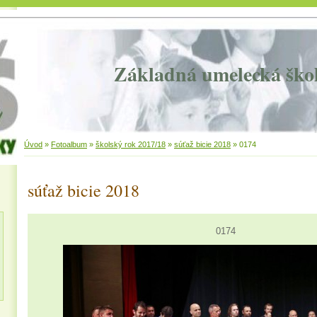
Základná umelecká ško
Úvod
»
Fotoalbum
»
školský rok 2017/18
»
súťaž bicie 2018
»
0174
súťaž bicie 2018
0174