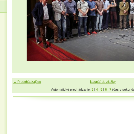
← Predchádzajúce
Naspäť do zložky
Automatické prechádzanie:
3
|
4
|
5
|
6
|
7
(čas v sekund