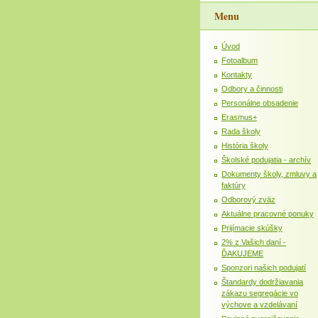
Menu
Úvod
Fotoalbum
Kontakty
Odbory a činnosti
Personálne obsadenie
Erasmus+
Rada školy
História školy
Školské podujatia - archív
Dokumenty školy, zmluvy a
faktúry
Odborový zväz
Aktuálne pracovné ponuky
Prijímacie skúšky
2% z Vašich daní -
ĎAKUJEME
Sponzori našich podujatí
Štandardy dodržiavania
zákazu segregácie vo
výchove a vzdelávaní