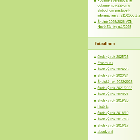
Povinné zverejňovanie
dokumentov-Zákon o
slobodnom prístupe k
informáciám č. 211/2000 Z.
Školné 2025/2026 VZN
Nové Zámky č.1/2025
Fotoalbum
školský rok 2025/26
Erasmus+
školský rok 2024/25
školský rok 2023/24
Školský rok 2022/2023
školský rok 2021/2022
školský rok 2020/21
školský rok 2019/20
história
školský rok 2018/19
školský rok 2017/18
školský rok 2016/17
absolventi