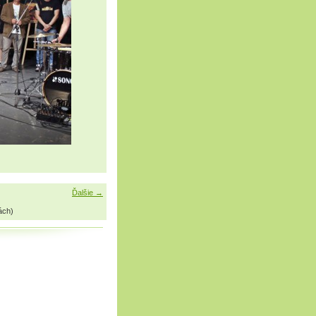
Ďalšie →
ách)