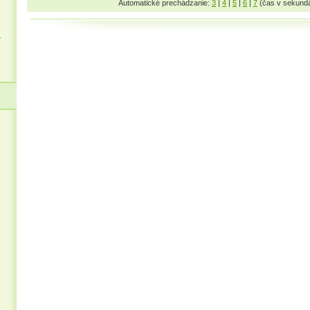
Automatické prechádzanie:
3
|
4
|
5
|
6
|
7
(čas v sekund
z