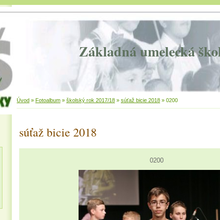
Základná umelecká ško
Úvod
»
Fotoalbum
»
školský rok 2017/18
»
súťaž bicie 2018
»
0200
súťaž bicie 2018
0200