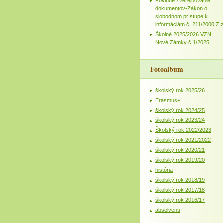
Povinné zverejňovanie
dokumentov-Zákon o
slobodnom prístupe k
informáciám č. 211/2000 Z.
Školné 2025/2026 VZN
Nové Zámky č.1/2025
Fotoalbum
školský rok 2025/26
Erasmus+
školský rok 2024/25
školský rok 2023/24
Školský rok 2022/2023
školský rok 2021/2022
školský rok 2020/21
školský rok 2019/20
história
školský rok 2018/19
školský rok 2017/18
školský rok 2016/17
absolventi