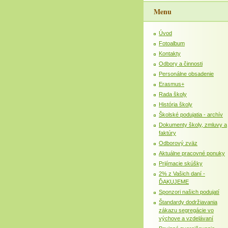
Menu
Úvod
Fotoalbum
Kontakty
Odbory a činnosti
Personálne obsadenie
Erasmus+
Rada školy
História školy
Školské podujatia - archív
Dokumenty školy, zmluvy a
faktúry
Odborový zväz
Aktuálne pracovné ponuky
Prijímacie skúšky
2% z Vašich daní -
ĎAKUJEME
Sponzori našich podujatí
Štandardy dodržiavania
zákazu segregácie vo
výchove a vzdelávaní