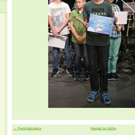
← Predchádzajúce
Naspäť do zložky