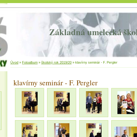
Základná umelecká ško
Úvod
»
Fotoalbum
»
školský rok 2019/20
»
klavírny seminár - F. Pergler
klavírny seminár - F. Pergler