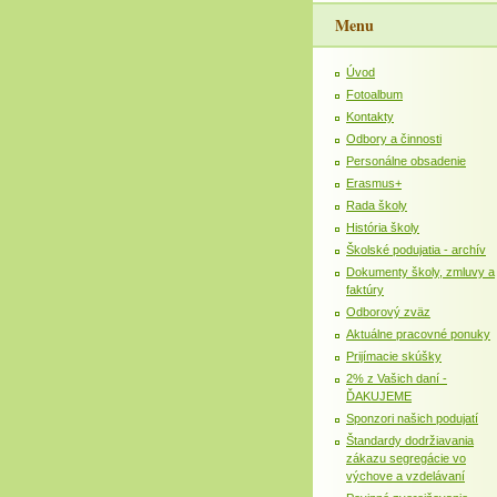
Menu
Úvod
Fotoalbum
Kontakty
Odbory a činnosti
Personálne obsadenie
Erasmus+
Rada školy
História školy
Školské podujatia - archív
Dokumenty školy, zmluvy a
faktúry
Odborový zväz
Aktuálne pracovné ponuky
Prijímacie skúšky
2% z Vašich daní -
ĎAKUJEME
Sponzori našich podujatí
Štandardy dodržiavania
zákazu segregácie vo
výchove a vzdelávaní