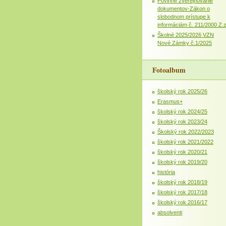
Povinné zverejňovanie
dokumentov-Zákon o
slobodnom prístupe k
informáciám č. 211/2000 Z.
Školné 2025/2026 VZN
Nové Zámky č.1/2025
Fotoalbum
školský rok 2025/26
Erasmus+
školský rok 2024/25
školský rok 2023/24
Školský rok 2022/2023
školský rok 2021/2022
školský rok 2020/21
školský rok 2019/20
história
školský rok 2018/19
školský rok 2017/18
školský rok 2016/17
absolventi