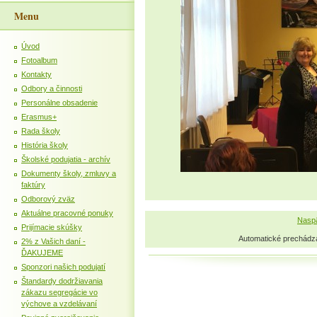
Menu
Úvod
Fotoalbum
Kontakty
Odbory a činnosti
Personálne obsadenie
Erasmus+
Rada školy
História školy
Školské podujatia - archív
Dokumenty školy, zmluvy a
faktúry
Odborový zväz
Aktuálne pracovné ponuky
Naspä
Prijímacie skúšky
Automatické prechádz
2% z Vašich daní -
ĎAKUJEME
Sponzori našich podujatí
Štandardy dodržiavania
zákazu segregácie vo
výchove a vzdelávaní