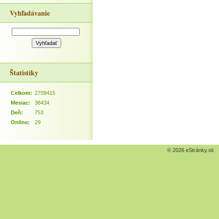
Vyhľadávanie
Štatistiky
Celkom:
2709415
Mesiac:
38434
Deň:
753
Online:
29
© 2026 eStránky.sk