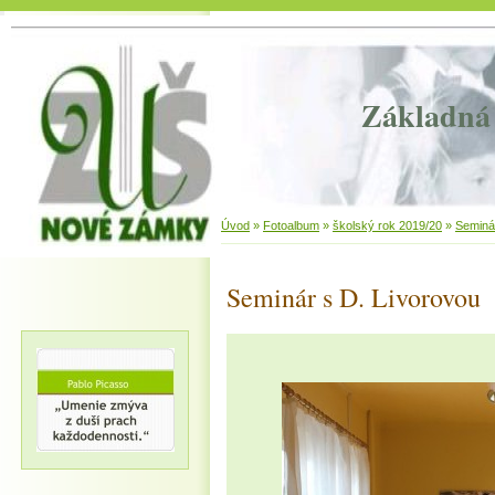
Základná 
Úvod
»
Fotoalbum
»
školský rok 2019/20
»
Seminá
Seminár s D. Livorovou