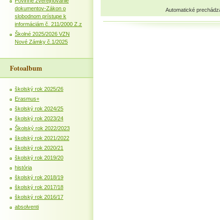
Povinné zverejňovanie
dokumentov-Zákon o
Automatické prechádz
slobodnom prístupe k
informáciám č. 211/2000 Z.z
Školné 2025/2026 VZN
Nové Zámky č.1/2025
Fotoalbum
školský rok 2025/26
Erasmus+
školský rok 2024/25
školský rok 2023/24
Školský rok 2022/2023
školský rok 2021/2022
školský rok 2020/21
školský rok 2019/20
história
školský rok 2018/19
školský rok 2017/18
školský rok 2016/17
absolventi