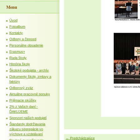
Menu
Úvod
Fotoalbum
Kontakty
Odbory a činnosti
Personálne obsadenie
Erasmus+
Rada školy
História školy
Školské podujatia - archív
Dokumenty školy, zmluvy a
faktúry
Odborový zväz
Aktuálne pracovné ponuky
Prijímacie skúšky
2% z Vašich daní -
ĎAKUJEME
Sponzori našich podujatí
Štandardy dodržiavania
zákazu segregácie vo
výchove a vzdelávaní
← Predchádzajúce