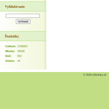
Vyhľadávanie
Štatistiky
Celkom:
2708903
Mesiac:
39036
Deň:
952
Online:
44
© 2026 eStránky.sk