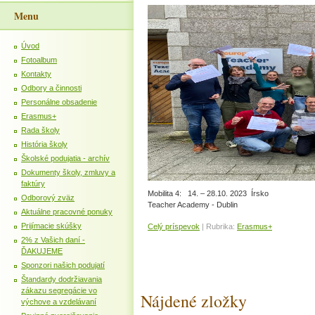
Menu
Úvod
Fotoalbum
Kontakty
Odbory a činnosti
Personálne obsadenie
Erasmus+
Rada školy
História školy
Školské podujatia - archív
Dokumenty školy, zmluvy a
faktúry
Mobilita 4: 14. – 28.10. 2023 Írsko
Odborový zväz
Teacher Academy - Dublin
Aktuálne pracovné ponuky
Prijímacie skúšky
Celý príspevok
|
Rubrika:
Erasmus+
2% z Vašich daní -
ĎAKUJEME
Sponzori našich podujatí
Štandardy dodržiavania
zákazu segregácie vo
Nájdené zložky
výchove a vzdelávaní