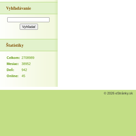
Vyhľadávanie
Štatistiky
Celkom:
2708989
Mesiac:
38952
Deň:
942
Online:
45
© 2026 eStránky.sk