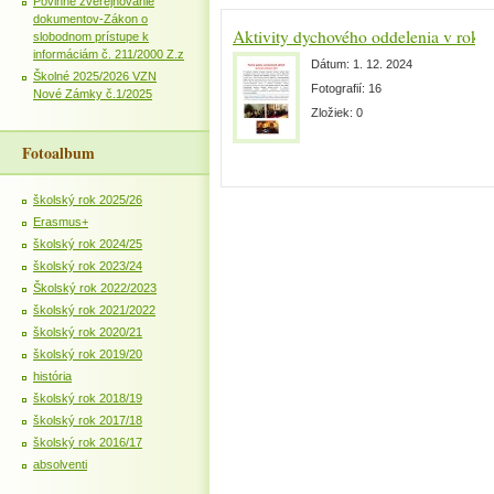
Povinné zverejňovanie
dokumentov-Zákon o
Aktivity dychového oddelenia v roku
slobodnom prístupe k
informáciám č. 211/2000 Z.z
Dátum:
1. 12. 2024
Školné 2025/2026 VZN
Fotografií:
16
Nové Zámky č.1/2025
Zložiek:
0
Fotoalbum
školský rok 2025/26
Erasmus+
školský rok 2024/25
školský rok 2023/24
Školský rok 2022/2023
školský rok 2021/2022
školský rok 2020/21
školský rok 2019/20
história
školský rok 2018/19
školský rok 2017/18
školský rok 2016/17
absolventi