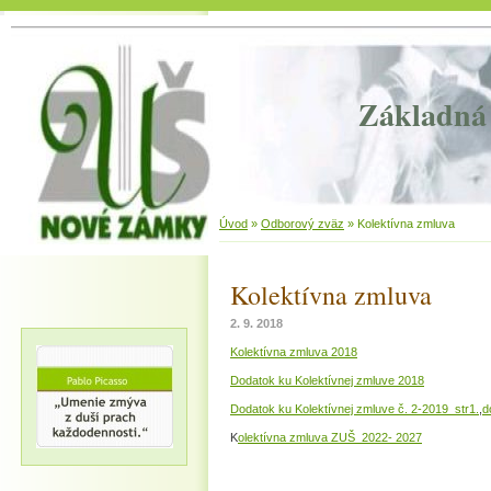
Základná 
Úvod
»
Odborový zväz
»
Kolektívna zmluva
Kolektívna zmluva
2. 9. 2018
Kolektívna zmluva 2018
Dodatok ku Kolektívnej zmluve 2018
Dodatok ku Kolektívnej zmluve č. 2-2019 str1.
,
d
K
olektívna zmluva ZUŠ 2022- 2027