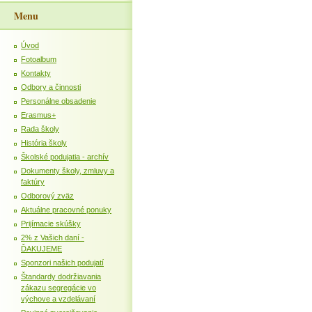
Menu
Úvod
Fotoalbum
Kontakty
Odbory a činnosti
Personálne obsadenie
Erasmus+
Rada školy
História školy
Školské podujatia - archív
Dokumenty školy, zmluvy a
faktúry
Odborový zväz
Aktuálne pracovné ponuky
Prijímacie skúšky
2% z Vašich daní -
ĎAKUJEME
Sponzori našich podujatí
Štandardy dodržiavania
zákazu segregácie vo
výchove a vzdelávaní