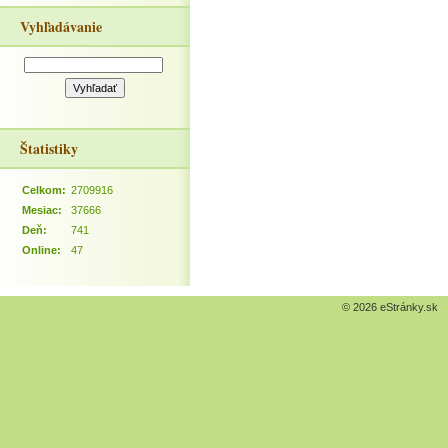
Vyhľadávanie
Štatistiky
Celkom:
2709916
Mesiac:
37666
Deň:
741
Online:
47
© 2026 eStránky.sk