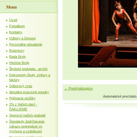
Menu
Úvod
Fotoalbum
Kontakty
Odbory a činnosti
Personálne obsadenie
Erasmus+
Rada školy
História školy
Školské podujatia - archív
Dokumenty školy, zmluvy a
faktúry
Odborový zväz
← Predchádzajúce
Aktuálne pracovné ponuky
Automatické prechádz
Prijímacie skúšky
2% z Vašich daní -
ĎAKUJEME
Sponzori našich podujatí
Štandardy dodržiavania
zákazu segregácie vo
výchove a vzdelávaní