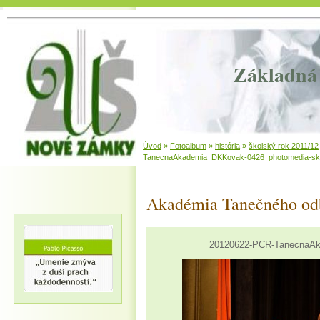
Základná 
Úvod
»
Fotoalbum
»
história
»
školský rok 2011/12
TanecnaAkademia_DKKovak-0426_photomedia-sk
Akadémia Tanečného od
20120622-PCR-TanecnaAk