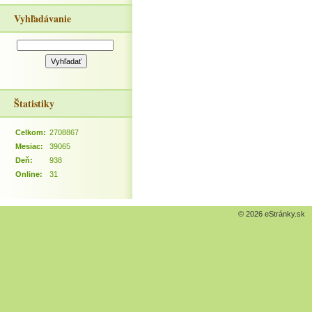
Vyhľadávanie
Štatistiky
Celkom:
2708867
Mesiac:
39065
Deň:
938
Online:
31
© 2026 eStránky.sk