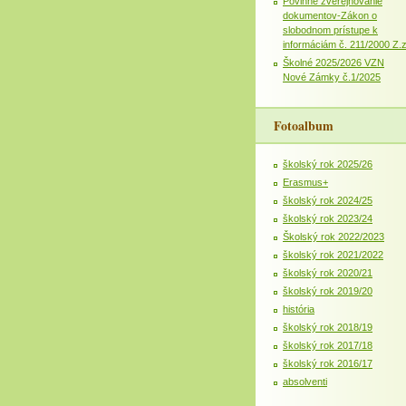
Povinné zverejňovanie
dokumentov-Zákon o
slobodnom prístupe k
informáciám č. 211/2000 Z.
Školné 2025/2026 VZN
Nové Zámky č.1/2025
Fotoalbum
školský rok 2025/26
Erasmus+
školský rok 2024/25
školský rok 2023/24
Školský rok 2022/2023
školský rok 2021/2022
školský rok 2020/21
školský rok 2019/20
história
školský rok 2018/19
školský rok 2017/18
školský rok 2016/17
absolventi