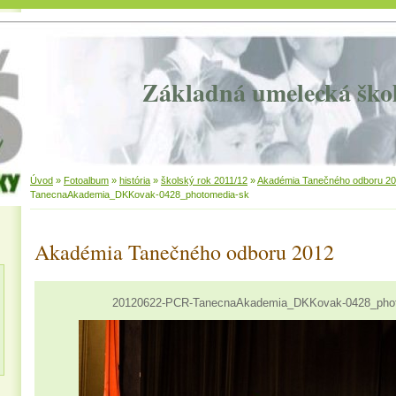
Základná umelecká ško
Úvod
»
Fotoalbum
»
história
»
školský rok 2011/12
»
Akadémia Tanečného odboru 2
TanecnaAkademia_DKKovak-0428_photomedia-sk
Akadémia Tanečného odboru 2012
20120622-PCR-TanecnaAkademia_DKKovak-0428_pho