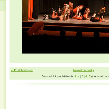
← Predchádzajúce
Naspäť do zložky
Automatické prechádzanie:
3
|
4
|
5
|
6
|
7
(čas v sekund