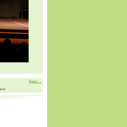
Ďalšie →
ách)