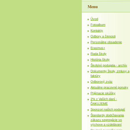
Menu
Úvod
Fotoalbum
Kontakty
Odbory a činnosti
Personálne obsadenie
Erasmus+
Rada školy
História školy
Školské podujatia - archív
Dokumenty školy, zmluvy a
faktúry
Odborový zväz
Aktuálne pracovné ponuky
Prijímacie skúšky
2% z Vašich daní -
ĎAKUJEME
Sponzori našich podujatí
Štandardy dodržiavania
zákazu segregácie vo
výchove a vzdelávaní