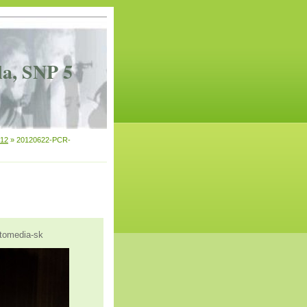
la, SNP 5
012
»
20120622-PCR-
tomedia-sk