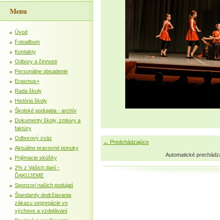
Menu
Úvod
Fotoalbum
Kontakty
Odbory a činnosti
Personálne obsadenie
Erasmus+
Rada školy
História školy
Školské podujatia - archív
Dokumenty školy, zmluvy a
faktúry
Odborový zväz
← Predchádzajúce
Aktuálne pracovné ponuky
Automatické prechádz
Prijímacie skúšky
2% z Vašich daní -
ĎAKUJEME
Sponzori našich podujatí
Štandardy dodržiavania
zákazu segregácie vo
výchove a vzdelávaní