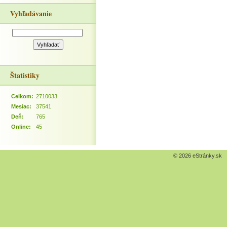
Vyhľadávanie
Štatistiky
Celkom:
2710033
Mesiac:
37541
Deň:
765
Online:
45
© 2026 eStránky.sk