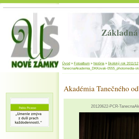
Základná 
Úvod
»
Fotoalbum
»
história
»
školský rok 2011/12
TanecnaAkademia_DKKovak-0555_photomedia-sk
Akadémia Tanečného od
20120622-PCR-TanecnaAk