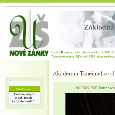
Základná 
Úvod
»
Fotoalbum
»
história
»
školský rok 2011/12
TanecnaAkademia_DKKovak-0564_photomedia-sk
Akadémia Tanečného od
20120622-PCR-TanecnaAk