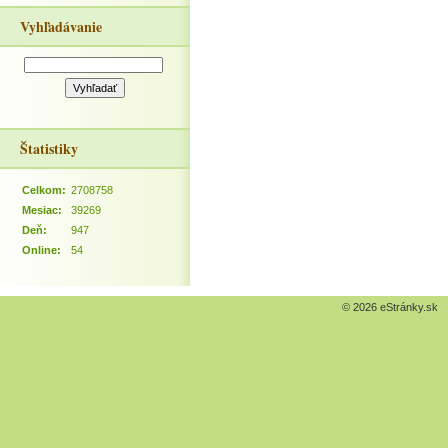
Vyhľadávanie
Štatistiky
Celkom:
2708758
Mesiac:
39269
Deň:
947
Online:
54
© 2026 eStránky.sk