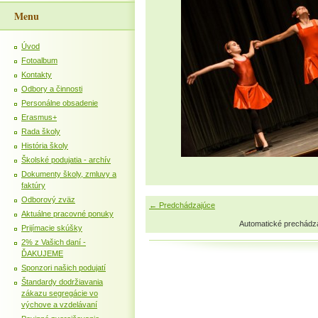
Menu
Úvod
Fotoalbum
Kontakty
Odbory a činnosti
Personálne obsadenie
Erasmus+
Rada školy
História školy
Školské podujatia - archív
Dokumenty školy, zmluvy a
faktúry
Odborový zväz
← Predchádzajúce
Aktuálne pracovné ponuky
Automatické prechádz
Prijímacie skúšky
2% z Vašich daní -
ĎAKUJEME
Sponzori našich podujatí
Štandardy dodržiavania
zákazu segregácie vo
výchove a vzdelávaní