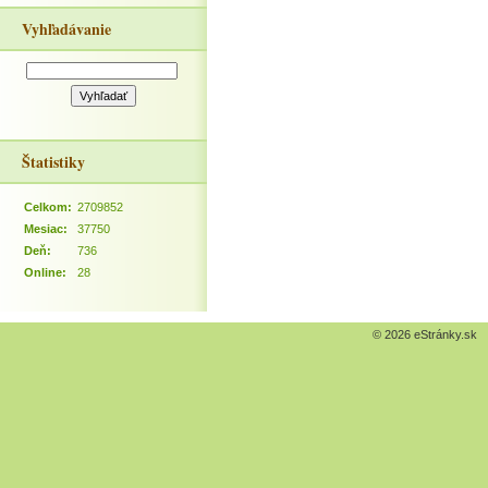
Vyhľadávanie
Štatistiky
Celkom:
2709852
Mesiac:
37750
Deň:
736
Online:
28
© 2026 eStránky.sk