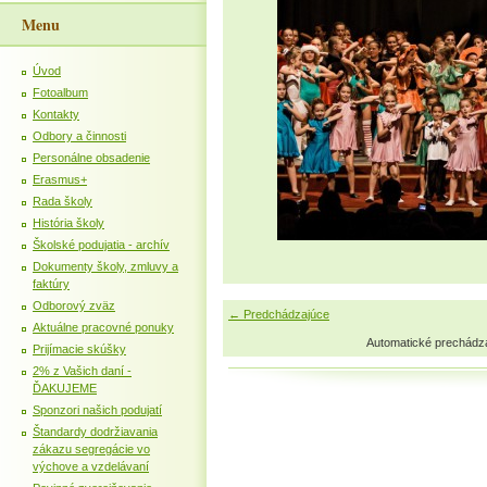
Menu
Úvod
Fotoalbum
Kontakty
Odbory a činnosti
Personálne obsadenie
Erasmus+
Rada školy
História školy
Školské podujatia - archív
Dokumenty školy, zmluvy a
faktúry
Odborový zväz
← Predchádzajúce
Aktuálne pracovné ponuky
Automatické prechádz
Prijímacie skúšky
2% z Vašich daní -
ĎAKUJEME
Sponzori našich podujatí
Štandardy dodržiavania
zákazu segregácie vo
výchove a vzdelávaní