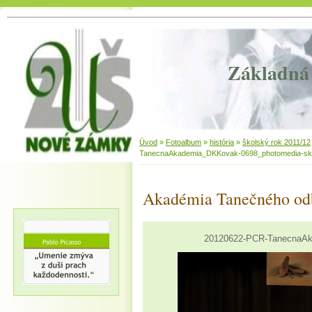
Základná 
Úvod
»
Fotoalbum
»
história
»
školský rok 2011/12
TanecnaAkademia_DKKovak-0698_photomedia-sk
Akadémia Tanečného od
20120622-PCR-TanecnaAk