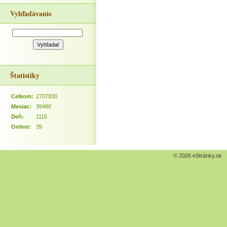
Vyhľadávanie
Štatistiky
Celkom:
2707830
Mesiac:
39480
Deň:
1115
Online:
39
© 2026 eStránky.sk