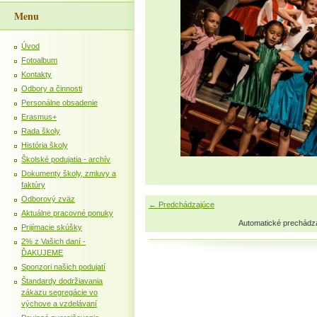
Menu
Úvod
Fotoalbum
Kontakty
Odbory a činnosti
Personálne obsadenie
Erasmus+
Rada školy
História školy
Školské podujatia - archív
Dokumenty školy, zmluvy a
faktúry
Odborový zväz
← Predchádzajúce
Aktuálne pracovné ponuky
Automatické prechádz
Prijímacie skúšky
2% z Vašich daní -
ĎAKUJEME
Sponzori našich podujatí
Štandardy dodržiavania
zákazu segregácie vo
výchove a vzdelávaní