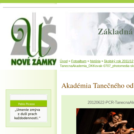
Základná 
Úvod
»
Fotoalbum
»
história
»
školský rok 2011/12
TanecnaAkademia_DKKovak-0707_photomedia-sk
Akadémia Tanečného od
20120622-PCR-TanecnaAk