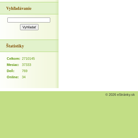
Vyhľadávanie
Štatistiky
Celkom:
2710145
Mesiac:
37333
Deň:
769
Online:
34
© 2026 eStránky.sk