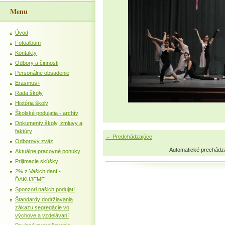
Menu
Úvod
Fotoalbum
Kontakty
Odbory a činnosti
Personálne obsadenie
Erasmus+
Rada školy
História školy
Školské podujatia - archív
Dokumenty školy, zmluvy a
faktúry
← Predchádzajúce
Odborový zväz
Automatické prechádz
Aktuálne pracovné ponuky
Prijímacie skúšky
2% z Vašich daní -
ĎAKUJEME
Sponzori našich podujatí
Štandardy dodržiavania
zákazu segregácie vo
výchove a vzdelávaní