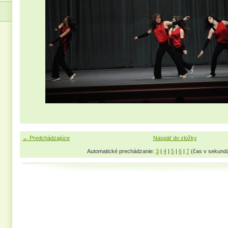
← Predchádzajúce
Naspäť do zložky
Automatické prechádzanie:
3
|
4
|
5
|
6
|
7
(čas v sekund