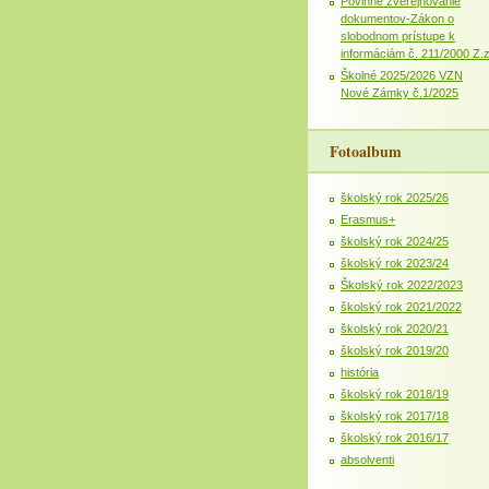
Povinné zverejňovanie
dokumentov-Zákon o
slobodnom prístupe k
informáciám č. 211/2000 Z.
Školné 2025/2026 VZN
Nové Zámky č.1/2025
Fotoalbum
školský rok 2025/26
Erasmus+
školský rok 2024/25
školský rok 2023/24
Školský rok 2022/2023
školský rok 2021/2022
školský rok 2020/21
školský rok 2019/20
história
školský rok 2018/19
školský rok 2017/18
školský rok 2016/17
absolventi