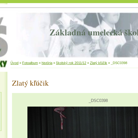
Základná umelecká ško
Úvod
»
Fotoalbum
»
história
»
školský rok 2011/12
»
Zlatý kľúčik
»
_DSC0398
Zlatý kľúčik
_DSC0398