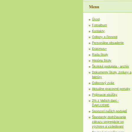
Menu
Úvod
Fotoalbum
Kontakty
Odbory a činnosti
Personálne obsadenie
Erasmus+
Rada školy
História školy
Školské podujatia - archív
Dokumenty školy, zmluvy a
faktúry
Odborový zväz
Aktuálne pracovné ponuky
Prijímacie skúšky
2% z Vašich daní -
ĎAKUJEME
Sponzori našich podujatí
Štandardy dodržiavania
zákazu segregácie vo
výchove a vzdelávaní