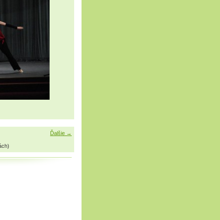
Ďalšie →
ách)