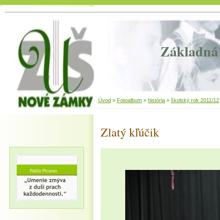
Základná 
Úvod
»
Fotoalbum
»
história
»
školský rok 2011/12
Zlatý kľúčik