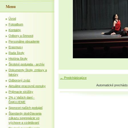
Menu
Úvod
Fotoalbum
Kontakty
Odbory a činnosti
Personálne obsadenie
Erasmus+
Rada školy
História školy
Školské podujatia - archív
Dokumenty školy, zmluvy a
faktúry
← Predchádzajúce
Odborový zväz
Automatické prechádz
Aktuálne pracovné ponuky
Prijímacie skúšky
2% z Vašich daní -
ĎAKUJEME
Sponzori našich podujatí
Štandardy dodržiavania
zákazu segregácie vo
výchove a vzdelávaní