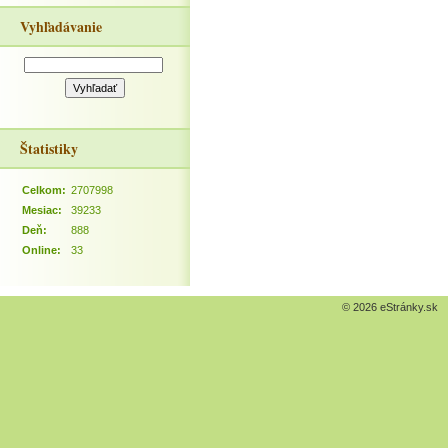
Vyhľadávanie
Štatistiky
Celkom:
2707998
Mesiac:
39233
Deň:
888
Online:
33
© 2026 eStránky.sk