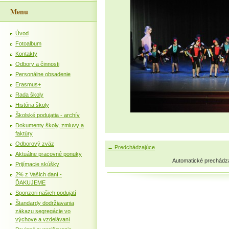
Menu
Úvod
Fotoalbum
Kontakty
Odbory a činnosti
Personálne obsadenie
Erasmus+
Rada školy
História školy
Školské podujatia - archív
Dokumenty školy, zmluvy a
faktúry
Odborový zväz
← Predchádzajúce
Aktuálne pracovné ponuky
Automatické prechádz
Prijímacie skúšky
2% z Vašich daní -
ĎAKUJEME
Sponzori našich podujatí
Štandardy dodržiavania
zákazu segregácie vo
výchove a vzdelávaní