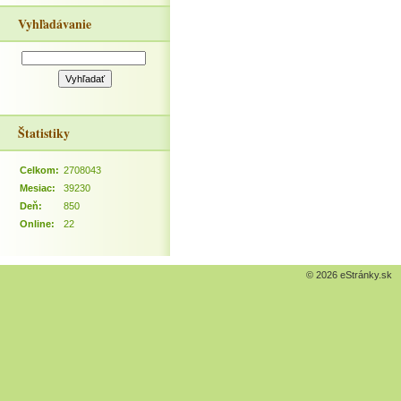
Vyhľadávanie
Štatistiky
Celkom:
2708043
Mesiac:
39230
Deň:
850
Online:
22
© 2026 eStránky.sk