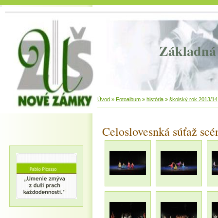
Základná 
Úvod
»
Fotoalbum
»
história
»
školský rok 2013/14
Celoslovesnká súťaž scé