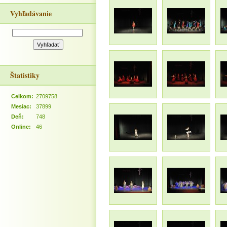
Vyhľadávanie
Štatistiky
Celkom:
2709758
Mesiac:
37899
Deň:
748
Online:
46