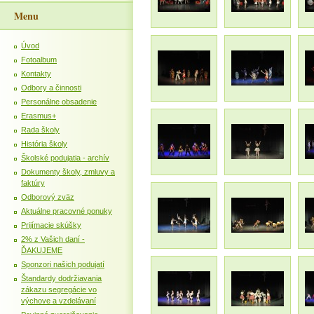
Menu
Úvod
Fotoalbum
Kontakty
Odbory a činnosti
Personálne obsadenie
Erasmus+
Rada školy
História školy
Školské podujatia - archív
Dokumenty školy, zmluvy a
faktúry
Odborový zväz
Aktuálne pracovné ponuky
Prijímacie skúšky
2% z Vašich daní -
ĎAKUJEME
Sponzori našich podujatí
Štandardy dodržiavania
zákazu segregácie vo
výchove a vzdelávaní