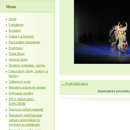
Menu
Úvod
Fotoalbum
Kontakty
Odbory a činnosti
Personálne obsadenie
Erasmus+
Rada školy
História školy
Školské podujatia - archív
Dokumenty školy, zmluvy a
faktúry
Odborový zväz
← Predchádzajúce
Aktuálne pracovné ponuky
Automatické prechádz
Prijímacie skúšky
2% z Vašich daní -
ĎAKUJEME
Sponzori našich podujatí
Štandardy dodržiavania
zákazu segregácie vo
výchove a vzdelávaní