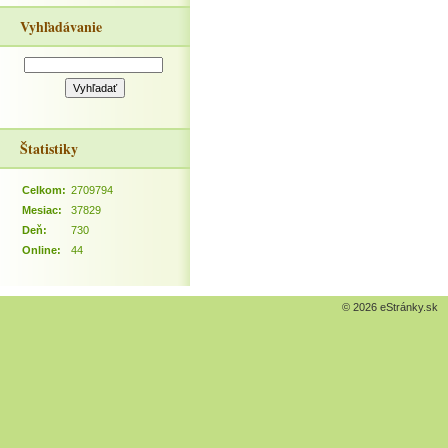
Vyhľadávanie
Štatistiky
Celkom:
2709794
Mesiac:
37829
Deň:
730
Online:
44
© 2026 eStránky.sk