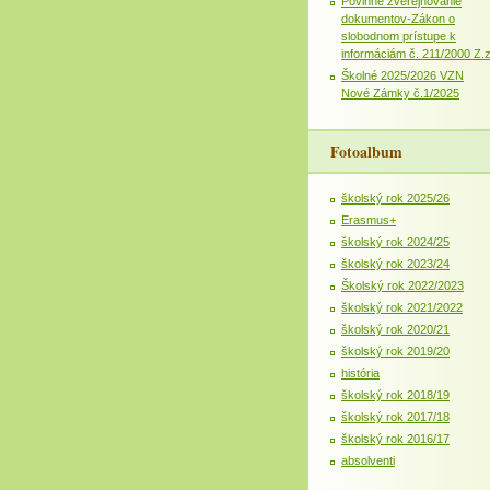
Povinné zverejňovanie
dokumentov-Zákon o
slobodnom prístupe k
informáciám č. 211/2000 Z.
Školné 2025/2026 VZN
Nové Zámky č.1/2025
Fotoalbum
školský rok 2025/26
Erasmus+
školský rok 2024/25
školský rok 2023/24
Školský rok 2022/2023
školský rok 2021/2022
školský rok 2020/21
školský rok 2019/20
história
školský rok 2018/19
školský rok 2017/18
školský rok 2016/17
absolventi