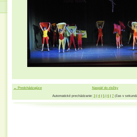
← Predchádzajúce
Naspäť do zložky
Automatické prechádzanie:
3
|
4
|
5
|
6
|
7
(čas v sekund