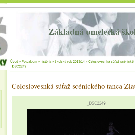
Základná umelecká ško
Úvod
»
Fotoalbum
»
história
»
školský rok 2013/14
»
Celoslovesnká súťaž scénického
_DSC2249
Celoslovesnká súťaž scénického tanca Zla
_DSC2249