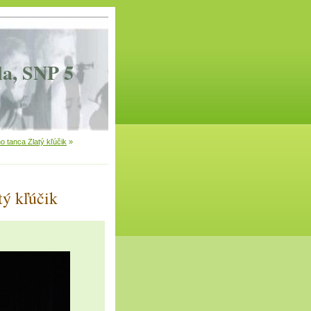
la, SNP 5
 tanca Zlatý kľúčik
»
tý kľúčik