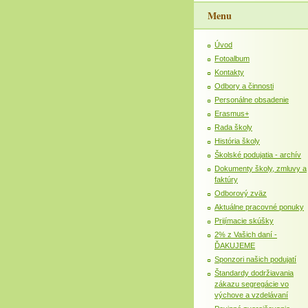
Menu
Úvod
Fotoalbum
Kontakty
Odbory a činnosti
Personálne obsadenie
Erasmus+
Rada školy
História školy
Školské podujatia - archív
Dokumenty školy, zmluvy a
faktúry
Odborový zväz
Aktuálne pracovné ponuky
Prijímacie skúšky
2% z Vašich daní -
ĎAKUJEME
Sponzori našich podujatí
Štandardy dodržiavania
zákazu segregácie vo
výchove a vzdelávaní