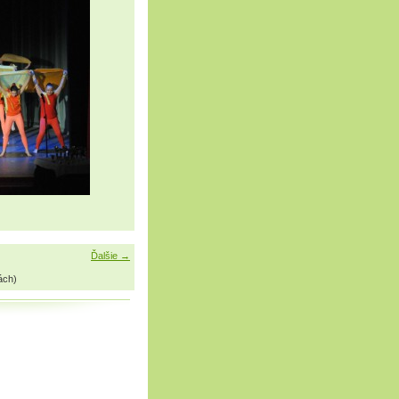
Ďalšie →
ách)