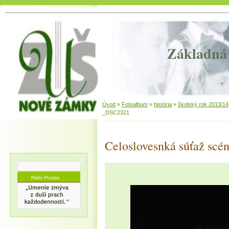
Základná 
Úvod
»
Fotoalbum
»
história
»
školský rok 2013/14
_DSC2321
Celoslovesnká súťaž scén