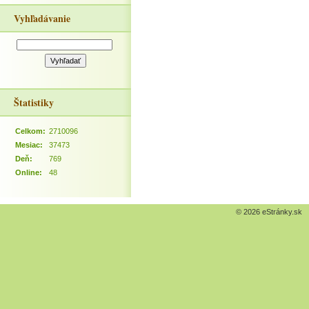
Vyhľadávanie
Štatistiky
Celkom:
2710096
Mesiac:
37473
Deň:
769
Online:
48
© 2026 eStránky.sk