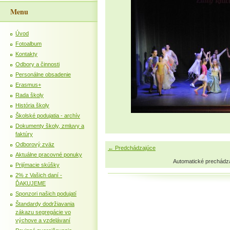
Menu
Úvod
Fotoalbum
Kontakty
Odbory a činnosti
Personálne obsadenie
Erasmus+
Rada školy
História školy
Školské podujatia - archív
Dokumenty školy, zmluvy a
faktúry
Odborový zväz
← Predchádzajúce
Aktuálne pracovné ponuky
Automatické prechádz
Prijímacie skúšky
2% z Vašich daní -
ĎAKUJEME
Sponzori našich podujatí
Štandardy dodržiavania
zákazu segregácie vo
výchove a vzdelávaní