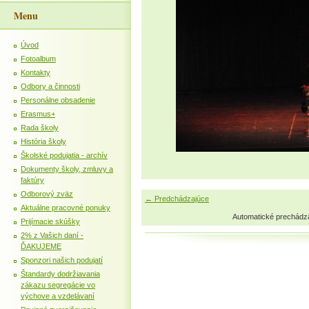
Menu
Úvod
Fotoalbum
Kontakty
Odbory a činnosti
Personálne obsadenie
Erasmus+
Rada školy
História školy
Školské podujatia - archív
Dokumenty školy, zmluvy a
faktúry
Odborový zväz
← Predchádzajúce
Aktuálne pracovné ponuky
Automatické prechádz
Prijímacie skúšky
2% z Vašich daní -
ĎAKUJEME
Sponzori našich podujatí
Štandardy dodržiavania
zákazu segregácie vo
výchove a vzdelávaní