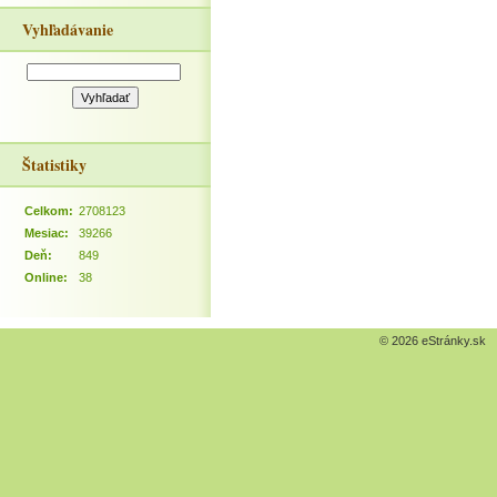
Vyhľadávanie
Štatistiky
Celkom:
2708123
Mesiac:
39266
Deň:
849
Online:
38
© 2026 eStránky.sk