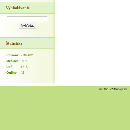
Vyhľadávanie
Štatistiky
Celkom:
2707482
Mesiac:
39710
Deň:
1218
Online:
42
© 2026 eStránky.sk