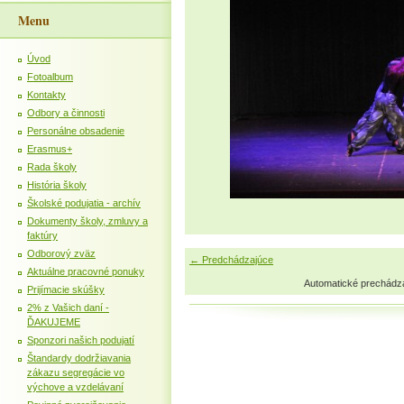
Menu
Úvod
Fotoalbum
Kontakty
Odbory a činnosti
Personálne obsadenie
Erasmus+
Rada školy
História školy
Školské podujatia - archív
Dokumenty školy, zmluvy a
faktúry
Odborový zväz
← Predchádzajúce
Aktuálne pracovné ponuky
Automatické prechádz
Prijímacie skúšky
2% z Vašich daní -
ĎAKUJEME
Sponzori našich podujatí
Štandardy dodržiavania
zákazu segregácie vo
výchove a vzdelávaní