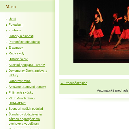
Menu
Úvod
Fotoalbum
Kontakty
Odbory a činnosti
Personálne obsadenie
Erasmus+
Rada školy
História školy
Školské podujatia - archív
Dokumenty školy, zmluvy a
faktúry
Odborový zväz
← Predchádzajúce
Aktuálne pracovné ponuky
Automatické prechádz
Prijímacie skúšky
2% z Vašich daní -
ĎAKUJEME
Sponzori našich podujatí
Štandardy dodržiavania
zákazu segregácie vo
výchove a vzdelávaní