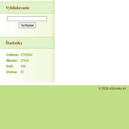
Vyhľadávanie
Štatistiky
Celkom:
2709992
Mesiac:
37601
Deň:
768
Online:
37
© 2026 eStránky.sk