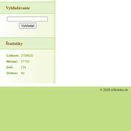
Vyhľadávanie
Štatistiky
Celkom:
2709820
Mesiac:
37792
Deň:
734
Online:
40
© 2026 eStránky.sk