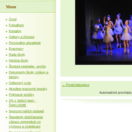
Menu
Úvod
Fotoalbum
Kontakty
Odbory a činnosti
Personálne obsadenie
Erasmus+
Rada školy
História školy
Školské podujatia - archív
Dokumenty školy, zmluvy a
faktúry
Odborový zväz
← Predchádzajúce
Aktuálne pracovné ponuky
Automatické prechádz
Prijímacie skúšky
2% z Vašich daní -
ĎAKUJEME
Sponzori našich podujatí
Štandardy dodržiavania
zákazu segregácie vo
výchove a vzdelávaní