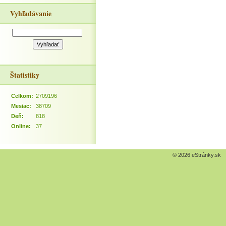
Vyhľadávanie
Štatistiky
Celkom:
2709196
Mesiac:
38709
Deň:
818
Online:
37
© 2026 eStránky.sk