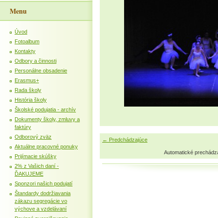
Menu
Úvod
Fotoalbum
Kontakty
Odbory a činnosti
Personálne obsadenie
Erasmus+
Rada školy
História školy
Školské podujatia - archív
Dokumenty školy, zmluvy a
faktúry
Odborový zväz
← Predchádzajúce
Aktuálne pracovné ponuky
Automatické prechádz
Prijímacie skúšky
2% z Vašich daní -
ĎAKUJEME
Sponzori našich podujatí
Štandardy dodržiavania
zákazu segregácie vo
výchove a vzdelávaní