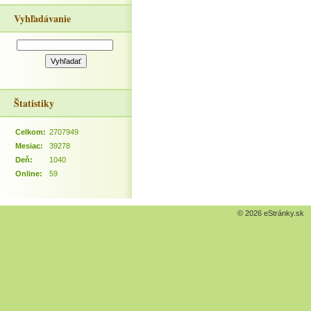
Vyhľadávanie
Štatistiky
Celkom:
2707949
Mesiac:
39278
Deň:
1040
Online:
59
© 2026 eStránky.sk