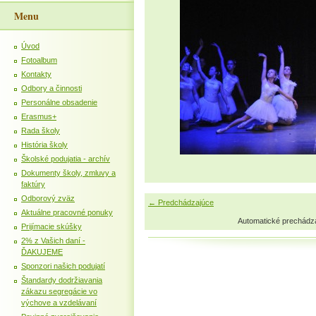
Menu
Úvod
Fotoalbum
Kontakty
Odbory a činnosti
Personálne obsadenie
Erasmus+
Rada školy
História školy
Školské podujatia - archív
Dokumenty školy, zmluvy a
faktúry
Odborový zväz
← Predchádzajúce
Aktuálne pracovné ponuky
Automatické prechádz
Prijímacie skúšky
2% z Vašich daní -
ĎAKUJEME
Sponzori našich podujatí
Štandardy dodržiavania
zákazu segregácie vo
výchove a vzdelávaní