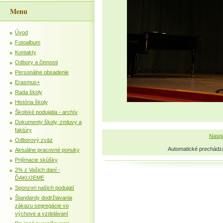
Menu
Úvod
Fotoalbum
Kontakty
Odbory a činnosti
Personálne obsadenie
Erasmus+
Rada školy
História školy
Školské podujatia - archív
Dokumenty školy, zmluvy a
faktúry
Naspä
Odborový zväz
Automatické prechádz
Aktuálne pracovné ponuky
Prijímacie skúšky
2% z Vašich daní -
ĎAKUJEME
Sponzori našich podujatí
Štandardy dodržiavania
zákazu segregácie vo
výchove a vzdelávaní