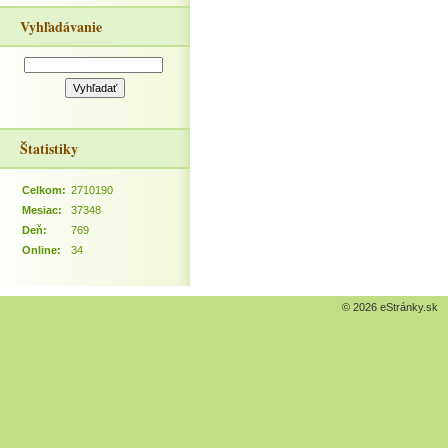
Vyhľadávanie
Štatistiky
Celkom:
2710190
Mesiac:
37348
Deň:
769
Online:
34
© 2026 eStránky.sk