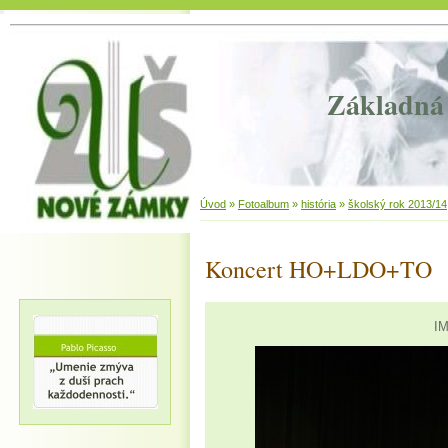
Základná 
Úvod
»
Fotoalbum
»
história
»
školský rok 2013/14
Koncert HO+LDO+TO
IM