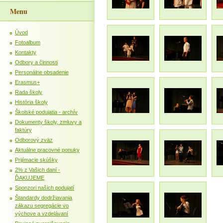
Menu
Úvod
Fotoalbum
Kontakty
Odbory a činnosti
Personálne obsadenie
Erasmus+
Rada školy
História školy
Školské podujatia - archív
Dokumenty školy, zmluvy a
faktúry
Odborový zväz
Aktuálne pracovné ponuky
Prijímacie skúšky
2% z Vašich daní -
ĎAKUJEME
Sponzori našich podujatí
Štandardy dodržiavania
zákazu segregácie vo
výchove a vzdelávaní