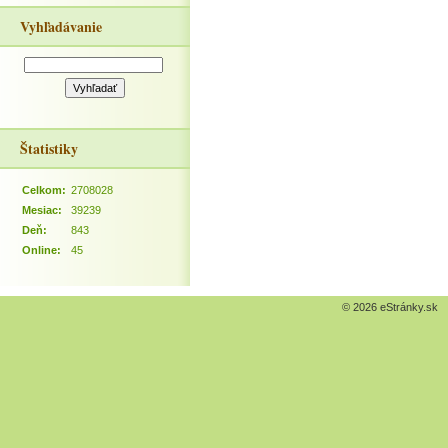
Vyhľadávanie
Štatistiky
Celkom:
2708028
Mesiac:
39239
Deň:
843
Online:
45
© 2026 eStránky.sk