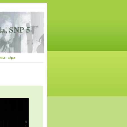
la, SNP 5
03 - kópia