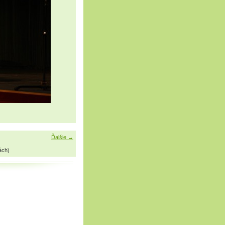
Ďalšie →
ách)