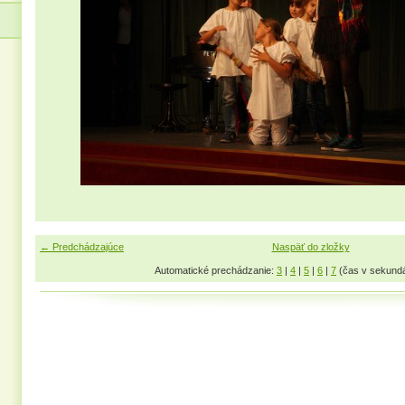
← Predchádzajúce
Naspäť do zložky
Automatické prechádzanie:
3
|
4
|
5
|
6
|
7
(čas v sekund