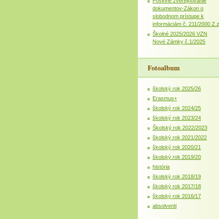
Povinné zverejňovanie
dokumentov-Zákon o
slobodnom prístupe k
informáciám č. 211/2000 Z.
Školné 2025/2026 VZN
Nové Zámky č.1/2025
Fotoalbum
školský rok 2025/26
Erasmus+
školský rok 2024/25
školský rok 2023/24
Školský rok 2022/2023
školský rok 2021/2022
školský rok 2020/21
školský rok 2019/20
história
školský rok 2018/19
školský rok 2017/18
školský rok 2016/17
absolventi