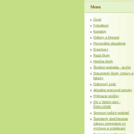
Menu
Úvod
Fotoalbum
Kontakty
Odbory a činnosti
Personálne obsadenie
Erasmus+
Rada školy
História školy
Školské podujatia - archív
Dokumenty školy, zmluvy a
faktúry
Odborový zväz
Aktuálne pracovné ponuky
Prijímacie skúšky
2% z Vašich daní -
ĎAKUJEME
Sponzori našich podujatí
Štandardy dodržiavania
zákazu segregácie vo
výchove a vzdelávaní