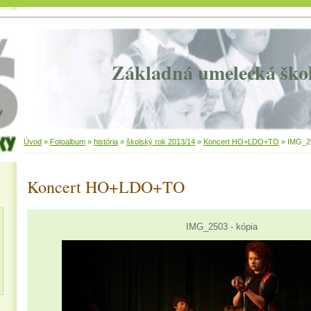
Základná umelecká ško
Úvod
»
Fotoalbum
»
história
»
školský rok 2013/14
»
Koncert HO+LDO+TO
»
IMG_25
Koncert HO+LDO+TO
IMG_2503 - kópia